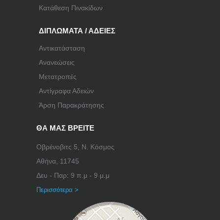
Κατάθεση Πινακίδων
ΔΙΠΛΩΜΑΤΑ / ΑΔΕΙΕΣ
Αντικατάσταση
Ανανεώσεις
Μετατροπές
Αντίγραφα Αδειών
Άρση Παρακράτησης
ΘΑ ΜΑΣ ΒΡΕΙΤΕ
Οβρένοβιτς 5, Ν. Κόσμος
Αθήνα, 11745
Δευ - Παρ: 9 π.μ - 9 μ.μ
Περισσότερα >