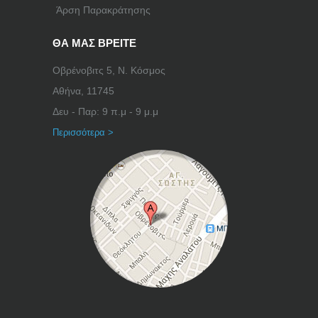
Άρση Παρακράτησης
ΘΑ ΜΑΣ ΒΡΕΙΤΕ
Οβρένοβιτς 5, Ν. Κόσμος
Αθήνα, 11745
Δευ - Παρ: 9 π.μ - 9 μ.μ
Περισσότερα >